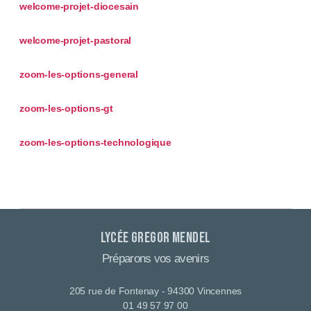
welcome-projet-diocesain
welcome-projet-pastoral
zoom-les-options-general
zoom-les-options-gt
zoom-les-options-technologique
Lycée Gregor Mendel
Préparons vos avenirs
205 rue de Fontenay - 94300 Vincennes
01 49 57 97 00