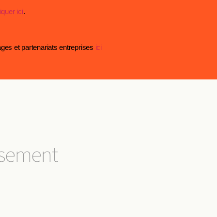
iquer ici
.
ages et partenariats entreprises
ici
issement