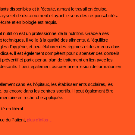
ts disponibles et à l’écoute, aimant le travail en équipe,
lyse et de discernement et ayant le sens des responsabilités.
rite et en biologie est requis.
et nutrition est un professionnel de la nutrition. Grâce à ses
techniques, il veille à la qualité des aliments, à l’équilibre
règles d’hygiène, et peut élaborer des régimes et des menus dans
édicale. Il est également compétent pour dispenser des conseils
 et préventif et participer au plan de traitement en lien avec les
s de santé. Il peut également assurer une mission de formation en
tiellement dans les hôpitaux, les établissements scolaires, les
, ou encore dans les centres sportifs. Il peut également être
limentaire en recherche appliquée.
té en libéral.
ue du Patient,
plus d’infos…