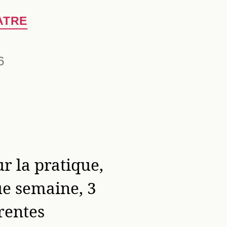
ATRE
6
r la pratique,
ue semaine, 3
rentes