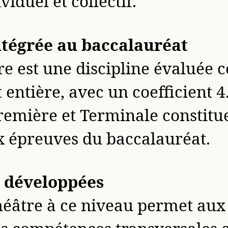
viduel et collectif.
ntégrée au baccalauréat
tre est une discipline évalué
 entière, avec un coefficient
remière et Terminale constitue
 épreuves du baccalauréat.
 développées
théâtre à ce niveau permet aux