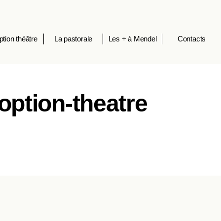
ption théâtre
La pastorale
Les + à Mendel
Contacts
option-theatre