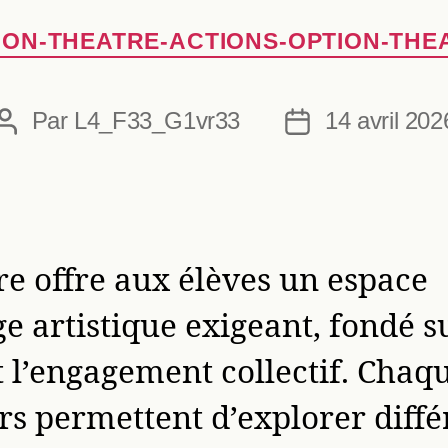
Catégories
ION-THEATRE-ACTIONS-OPTION-THE
Par
L4_F33_G1vr33
14 avril 202
Auteur
Date
de
de
l’article
l’article
re offre aux élèves un espace
e artistique exigeant, fondé su
et l’engagement collectif. Chaq
rs permettent d’explorer diffé