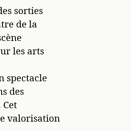
des sorties
tre de la
scène
ur les arts
un spectacle
ns des
 Cet
e valorisation