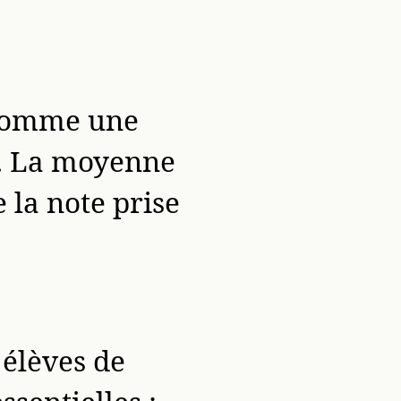
e comme une
 4. La moyenne
 la note prise
 élèves de