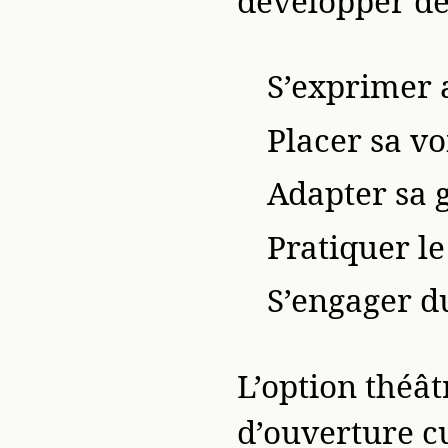
développer de
S’exprimer 
Placer sa v
Adapter sa g
Pratiquer le
S’engager d
L’option théât
d’ouverture cu