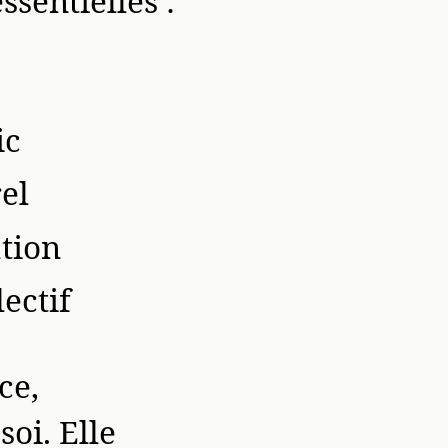
sentielles :
ic
el
ation
ectif
ce,
soi. Elle