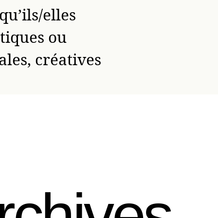
qu’ils/elles
stiques ou
les, créatives
rchives