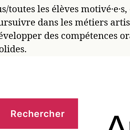
s/toutes les élèves motivé·e·s, 
rsuivre dans les métiers arti
velopper des compétences ora
olides.
A
Rechercher