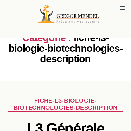
menu
Catégorie :
fiche-l3-
biologie-biotechnologies-
description
Catégories
FICHE-L3-BIOLOGIE-
BIOTECHNOLOGIES-DESCRIPTION
L3 Générale