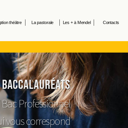
ption théâtre
La pastorale
Les + à Mendel
Contacts
 Baccalauréats
 Bac Professionnel
qui vous correspond