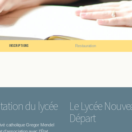
Inscriptions
Restauration
tation du lycée
Le Lycée Nouve
Départ
rivé catholique Gregor Mendel
t d’association avec l’État