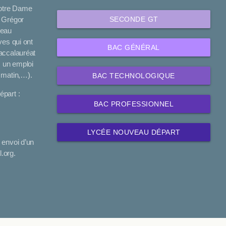
Notre Dame
SECONDE GT
, Grégor
veau
ves qui ont
BAC GÉNÉRAL
accalauréat
 un emploi
 matin,…).
BAC TECHNOLOGIQUE
part :
BAC PROFESSIONNEL
LYCÉE NOUVEAU DÉPART
 envoi d’un
.org.