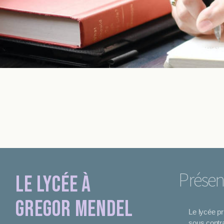
Présen
Le Lycée à
Gregor Mendel
Le lycée p
sous contra