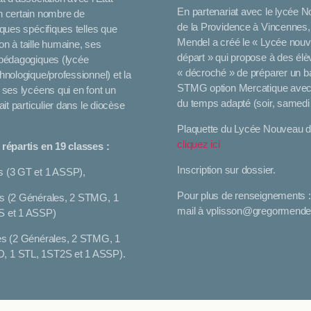
En partenariat avec le lycée 
n certain nombre de
de la Providence à Vincennes
iques spécifiques telles que
Mendel a créé le « Lycée nou
n à taille humaine, ses
départ » qui propose à des élè
 pédagogiques (lycée
« décroché » de préparer un b
hnologique/professionnel) et la
STMG option Mercatique avec
 ses lycéens qui en font un
du temps adapté (soir, samedi
ait particulier dans le diocèse
Plaquette du Lycée Nouveau dé
cliquez ici
 répartis en 19 classes :
Inscription sur dossier.
 (3 GT et 1 ASSP),
Pour plus de renseignements :
s (2 Générales, 2 STMG, 1
mail à vplisson@gregormendel
S et 1 ASSP)
es (2 Générales, 2 STMG, 1
 1 STL, 1ST2S et 1 ASSP).