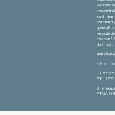
présente u
caractérist
sa dimensio
structures
général/tec
réussite de
cas tout à f
de Créteil.
400 élèves
4 Secondes
7 Première
STL, 1ST2
8 Terminal
STMG-LND,