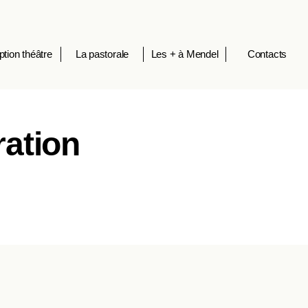
ption théâtre
La pastorale
Les + à Mendel
Contacts
ration