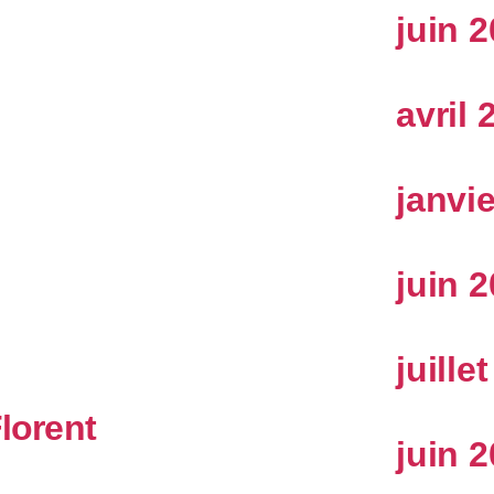
juin 
avril 
janvi
juin 
juille
Florent
juin 