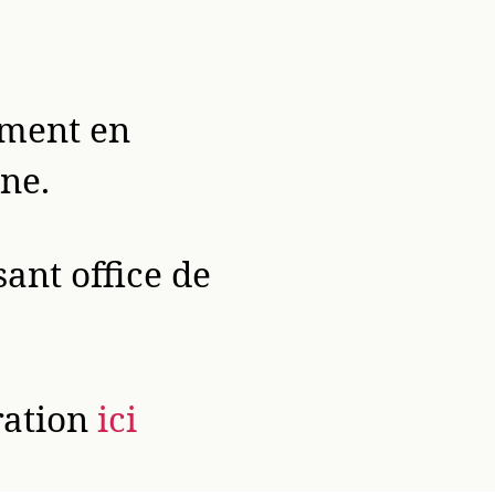
ement en
ne.
sant office de
ration
ici