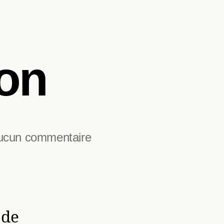
ion
sur
ucun commentaire
La
restauration
 de