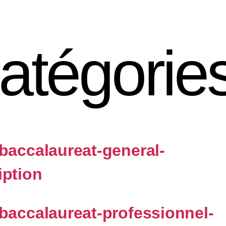
atégorie
-baccalaureat-general-
iption
-baccalaureat-professionnel-