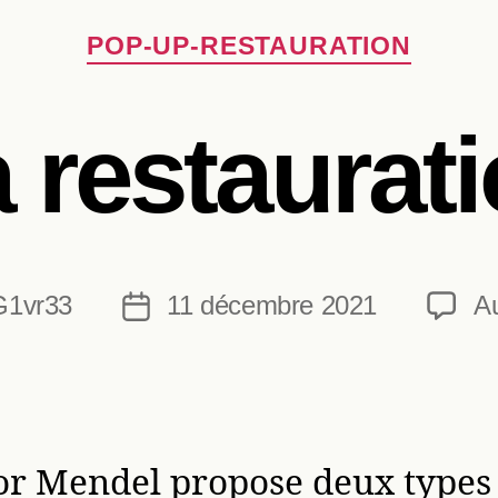
Catégories
POP-UP-RESTAURATION
 restaurat
G1vr33
11 décembre 2021
A
Date
de
l’article
or Mendel propose deux types