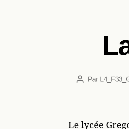
La
Par
L4_F33_
Auteur
de
l’article
Le lycée Greg