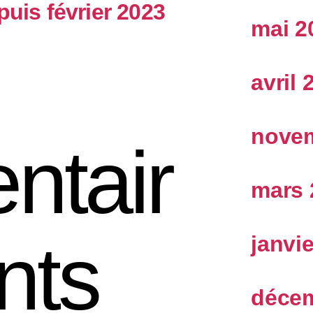
puis février 2023
mai 2
avril 
nove
tair
mars 
nts
janvi
décem