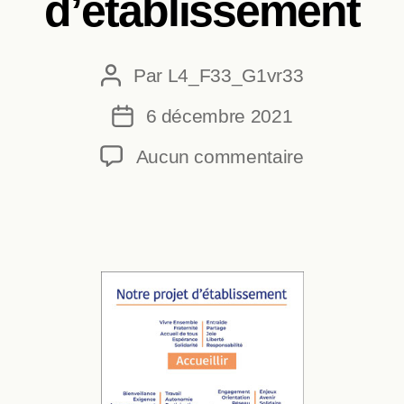
d’établissement
Par
L4_F33_G1vr33
Auteur
de
6 décembre 2021
Date
l’article
de
sur
Aucun commentaire
l’article
Projet
d’établisse