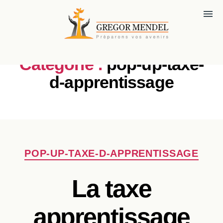
menu
Catégorie :
pop-up-taxe-
d-apprentissage
Catégories
POP-UP-TAXE-D-APPRENTISSAGE
La taxe
apprentissage