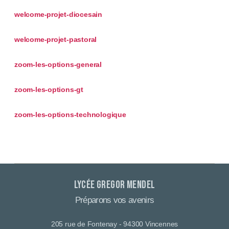
welcome-projet-diocesain
welcome-projet-pastoral
zoom-les-options-general
zoom-les-options-gt
zoom-les-options-technologique
Lycée Gregor Mendel
Préparons vos avenirs
205 rue de Fontenay - 94300 Vincennes