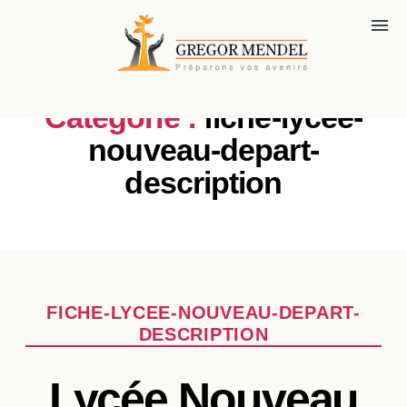
menu
Catégorie :
fiche-lycee-
nouveau-depart-
description
Catégories
FICHE-LYCEE-NOUVEAU-DEPART-
DESCRIPTION
Lycée Nouveau