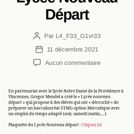
Départ
Par
L4_F33_G1vr33
Auteur
de
11 décembre 2021
Date
l’article
de
sur
Aucun commentaire
l’article
Lycée
Nouveau
Départ
En partenariat avec le lycée Notre Dame de la Providence à
Vincennes, Gregor Mendel a créé le « Lycée nouveau
départ » qui propose à des élèves qui ont « décroché » de
préparer un baccalauréat STMG option Mercatique avec
un emploi du temps adapté (soir, samedi matin,…).
Plaquette du Lycée Nouveau départ :
Cliquez ici