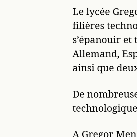
Le lycée Greg
filières tech
s’épanouir et 
Allemand, Esp
ainsi que deux
De nombreuses 
technologique
A Gregor Mend