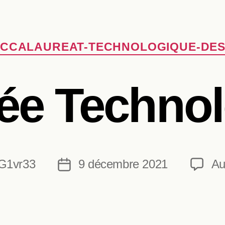
Catégories
ACCALAUREAT-TECHNOLOGIQUE-DES
ée Techno
G1vr33
9 décembre 2021
Au
Date
de
l’article