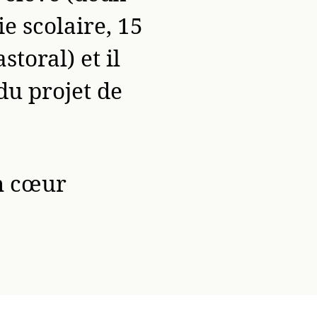
e scolaire, 15
toral) et il
du projet de
n cœur