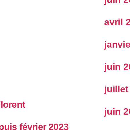
avril 
janvi
juin 
juille
Florent
juin 
puis février 2023