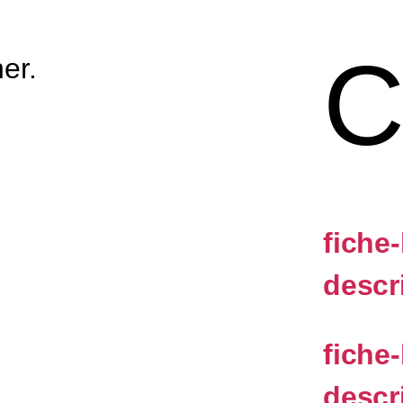
C
er.
fiche
descr
fiche
descr