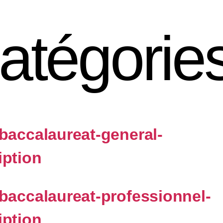
atégorie
-baccalaureat-general-
iption
-baccalaureat-professionnel-
iption