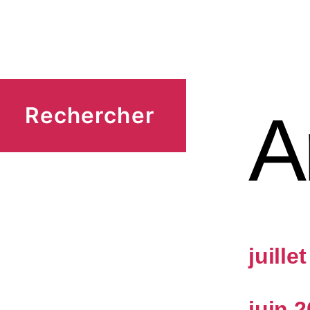
A
Rechercher
juille
juin 