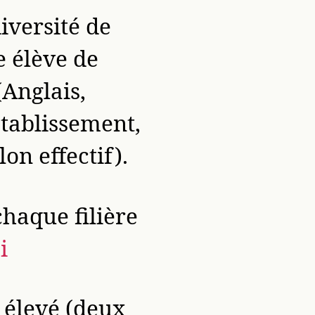
iversité de
e élève de
(Anglais,
établissement,
on effectif).
chaque filière
i
 élevé (deux