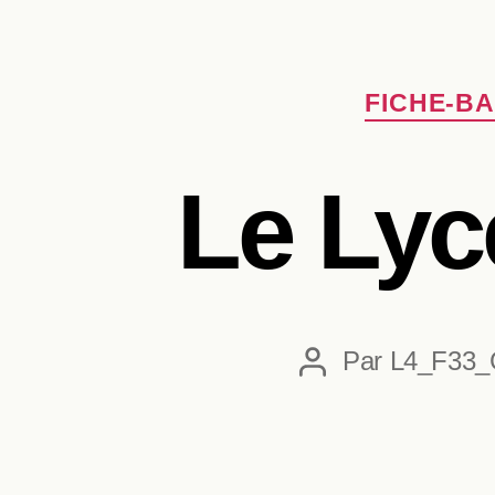
FICHE-B
Le Lyc
Par
L4_F33_
Auteur
de
l’article