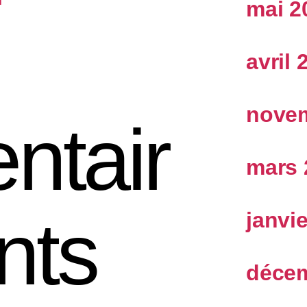
mai 2
avril 
nove
tair
mars 
nts
janvi
décem