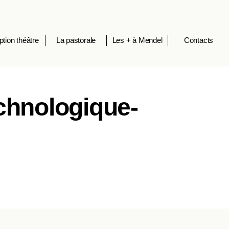
ption théâtre
La pastorale
Les + à Mendel
Contacts
echnologique-