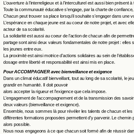
L’ouverture à l’interreligieux et à l’interculturel est aussi bien présent 
Toute la communauté éducative s’engage, par la charte de confiance, à
Chacun peut trouver sa place lorsqu’il souhaite s’engager dans une vo
L’espérance en chaque jeune est au coeur de notre projet, et avec elle 
acteur de sa scolarité.
La solidarité est aussi au coeur de l’action de chacun afin de permett
partage sont ainsi deux valeurs fondamentales de notre projet : elles s
les jeunes entre eux.
La proximité est ainsi motrice d’actions solidaires au sein de l’établi
dosage entre liberté et responsabilité est ainsi mis en place.
Pour ACCOMPAGNER avec bienveillance et exigence
Dans un climat éducatif bienveillant, tout au long de sa scolarité, le jeu
grandir en humanité. II doit pouvoir
alors accepter la rigueur et l’exigence que cela impose.
L’engagement de l’accompagnement et de la transmission des savoirs ê
deux valeurs (bienveillance et exigence).
Ensemble, nous sommes là pour révéler les talents de chacun et les
différentes formations proposées permettent d’y parvenir. Le chemin pour
alors possible.
Nous nous engageons à ce que chacun soit formé afin de réussir dans