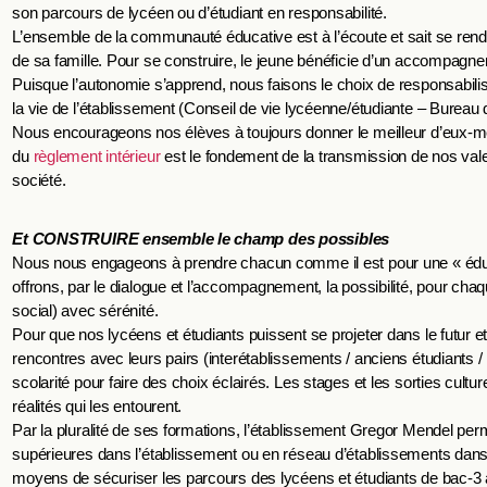
son parcours de lycéen ou d’étudiant en responsabilité.
L’ensemble de la communauté éducative est à l’écoute et sait se rendre
de sa famille. Pour se construire, le jeune bénéficie d’un accompagnem
Puisque l’autonomie s’apprend, nous faisons le choix de responsabilise
la vie de l’établissement (Conseil de vie lycéenne/étudiante – Bureau
Nous encourageons nos élèves à toujours donner le meilleur d’eux-mê
du
règlement intérieur
est le fondement de la transmission de nos vale
société.
Et CONSTRUIRE ensemble le champ des possibles
Nous nous engageons à prendre chacun comme il est pour une « éducat
offrons, par le dialogue et l’accompagnement, la possibilité, pour chaq
social) avec sérénité.
Pour que nos lycéens et étudiants puissent se projeter dans le futur et 
rencontres avec leurs pairs (interétablissements / anciens étudiants /
scolarité pour faire des choix éclairés. Les stages et les sorties cult
réalités qui les entourent.
Par la pluralité de ses formations, l’établissement Gregor Mendel pe
supérieures dans l’établissement ou en réseau d’établissements dans 
moyens de sécuriser les parcours des lycéens et étudiants de bac-3