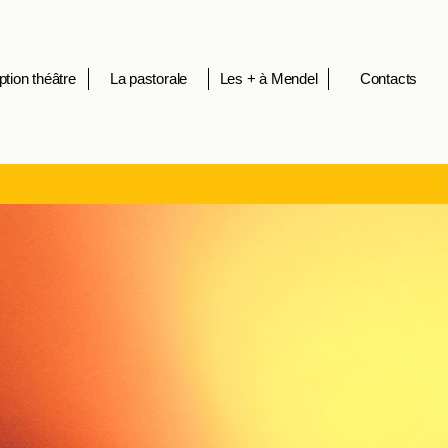
ption théâtre
La pastorale
Les + à Mendel
Contacts