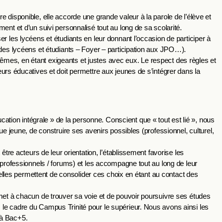
 disponible, elle accorde une grande valeur à la parole de l’élève et
ent et d’un suivi personnalisé tout au long de sa scolarité.
r les lycéens et étudiants en leur donnant l’occasion de participer à
 des lycéens et étudiants – Foyer – participation aux JPO…).
mes, en étant exigeants et justes avec eux. Le respect des règles et
urs éducatives et doit permettre aux jeunes de s’intégrer dans la
ion intégrale » de la personne. Conscient que « tout est lié », nous
ue jeune, de construire ses avenirs possibles (professionnel, culturel,
être acteurs de leur orientation, l’établissement favorise les
 professionnels / forums) et les accompagne tout au long de leur
urelles permettent de consolider ces choix en étant au contact des
rmet à chacun de trouver sa voie et de pouvoir poursuivre ses études
le cadre du Campus Trinité pour le supérieur. Nous avons ainsi les
 à Bac+5.