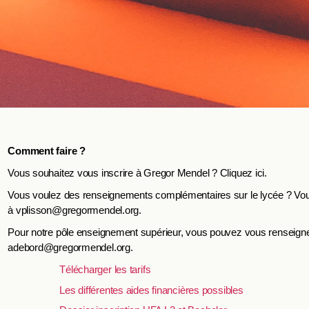
Comment faire ?
Vous souhaitez vous inscrire à Gregor Mendel ?
Cliquez ici
.
Vous voulez des renseignements complémentaires sur le lycée ? Vo
à vplisson@gregormendel.org.
Pour notre pôle enseignement supérieur, vous pouvez vous renseig
adebord@gregormendel.org.
Télécharger les tarifs
Les différentes aides
f
i
n
a
n
c
i
è
r
e
s
possibles